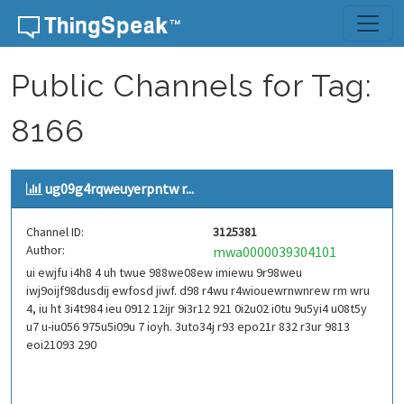
Skip to content
Public Channels for Tag:
8166
ug09g4rqweuyerpntw r...
Channel ID:
3125381
Author:
mwa0000039304101
ui ewjfu i4h8 4 uh twue 988we08ew imiewu 9r98weu
iwj9oijf98dusdij ewfosd jiwf. d98 r4wu r4wiouewrnwnrew rm wru
4, iu ht 3i4t984 ieu 0912 12ijr 9i3r12 921 0i2u02 i0tu 9u5yi4 u08t5y
u7 u-iu056 975u5i09u 7 ioyh. 3uto34j r93 epo21r 832 r3ur 9813
eoi21093 290