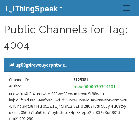
Skip to content
Public Channels for Tag:
4004
ug09g4rqweuyerpntw r...
Channel ID:
3125381
Author:
mwa0000039304101
ui ewjfu i4h8 4 uh twue 988we08ew imiewu 9r98weu
iwj9oijf98dusdij ewfosd jiwf. d98 r4wu r4wiouewrnwnrew rm wru
4, iu ht 3i4t984 ieu 0912 12ijr 9i3r12 921 0i2u02 i0tu 9u5yi4 u08t5y
u7 u-iu056 975u5i09u 7 ioyh. 3uto34j r93 epo21r 832 r3ur 9813
eoi21093 290