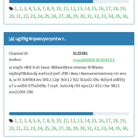
1
2
3
4
5
6
7
8
9
10
11
12
13
14
15
16
17
18
19
,
,
,
,
,
,
,
,
,
,
,
,
,
,
,
,
,
,
,
20
21
22
23
24
25
26
27
28
29
30
31
32
33
34
35
36
,
,
,
,
,
,
,
,
,
,
,
,
,
,
,
,
,
37
38
39
40
41
42
43
44
45
46
47
48
49
50
51
52
53
,
,
,
,
,
,
,
,
,
,
,
,
,
,
,
,
,
99
100
101
102
103
104
105
106
107
108
109
110
,
,
,
,
,
,
,
,
,
,
,
,
ug09g4rqweuyerpntw r...
111
112
113
114
115
116
117
118
119
120
121
122
,
,
,
,
,
,
,
,
,
,
,
,
123
124
125
126
127
128
129
130
131
132
133
134
,
,
,
,
,
,
,
,
,
,
,
,
Channel ID:
3125381
135
136
137
138
139
140
141
142
143
144
145
146
,
,
,
,
,
,
,
,
,
,
,
,
Author:
mwa0000039304101
147
148
149
150
151
152
153
154
155
156
157
158
,
,
,
,
,
,
,
,
,
,
,
,
ui ewjfu i4h8 4 uh twue 988we08ew imiewu 9r98weu
159
160
161
162
163
164
165
166
167
168
169
170
,
,
,
,
,
,
,
,
,
,
,
,
iwj9oijf98dusdij ewfosd jiwf. d98 r4wu r4wiouewrnwnrew rm wru
171
172
173
174
175
176
177
178
179
180
181
182
,
,
,
,
,
,
,
,
,
,
,
,
4, iu ht 3i4t984 ieu 0912 12ijr 9i3r12 921 0i2u02 i0tu 9u5yi4 u08t5y
183
184
185
186
187
188
189
190
191
192
193
194
u7 u-iu056 975u5i09u 7 ioyh. 3uto34j r93 epo21r 832 r3ur 9813
,
,
,
,
,
,
,
,
,
,
,
,
eoi21093 290
195
196
197
198
199
200
201
202
203
204
205
206
,
,
,
,
,
,
,
,
,
,
,
,
207
208
209
210
211
212
213
214
215
216
217
218
,
,
,
,
,
,
,
,
,
,
,
,
219
220
221
222
223
224
225
226
227
228
229
230
,
,
,
,
,
,
,
,
,
,
,
,
231
232
233
234
235
236
237
238
239
240
241
242
,
,
,
,
,
,
,
,
,
,
,
,
1
2
3
4
5
6
7
8
9
10
11
12
13
14
15
16
17
18
19
,
,
,
,
,
,
,
,
,
,
,
,
,
,
,
,
,
,
,
243
244
245
246
247
248
249
250
251
252
253
254
,
,
,
,
,
,
,
,
,
,
,
,
20
21
22
23
24
25
26
27
28
29
30
31
32
33
34
35
36
,
,
,
,
,
,
,
,
,
,
,
,
,
,
,
,
,
255
256
257
258
259
260
261
262
263
264
265
266
,
,
,
,
,
,
,
,
,
,
,
,
37
38
39
40
41
42
43
44
45
46
47
48
49
50
51
52
53
,
,
,
,
,
,
,
,
,
,
,
,
,
,
,
,
,