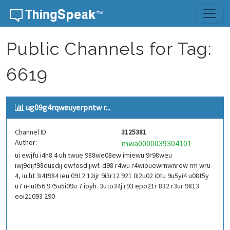
Skip to content
Public Channels for Tag:
6619
ug09g4rqweuyerpntw r...
Channel ID:
3125381
Author:
mwa0000039304101
ui ewjfu i4h8 4 uh twue 988we08ew imiewu 9r98weu
iwj9oijf98dusdij ewfosd jiwf. d98 r4wu r4wiouewrnwnrew rm wru
4, iu ht 3i4t984 ieu 0912 12ijr 9i3r12 921 0i2u02 i0tu 9u5yi4 u08t5y
u7 u-iu056 975u5i09u 7 ioyh. 3uto34j r93 epo21r 832 r3ur 9813
eoi21093 290