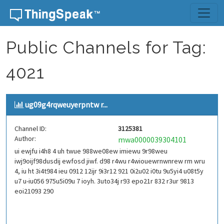
Skip to content
Public Channels for Tag:
4021
ug09g4rqweuyerpntw r...
Channel ID:
3125381
Author:
mwa0000039304101
ui ewjfu i4h8 4 uh twue 988we08ew imiewu 9r98weu
iwj9oijf98dusdij ewfosd jiwf. d98 r4wu r4wiouewrnwnrew rm wru
4, iu ht 3i4t984 ieu 0912 12ijr 9i3r12 921 0i2u02 i0tu 9u5yi4 u08t5y
u7 u-iu056 975u5i09u 7 ioyh. 3uto34j r93 epo21r 832 r3ur 9813
eoi21093 290