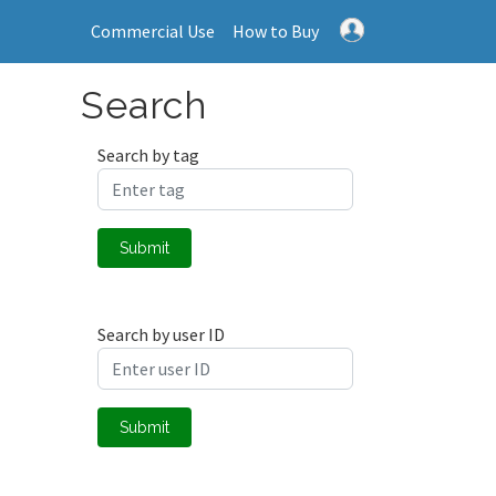
Commercial Use
How to Buy
Search
Search by tag
Submit
Search by user ID
Submit