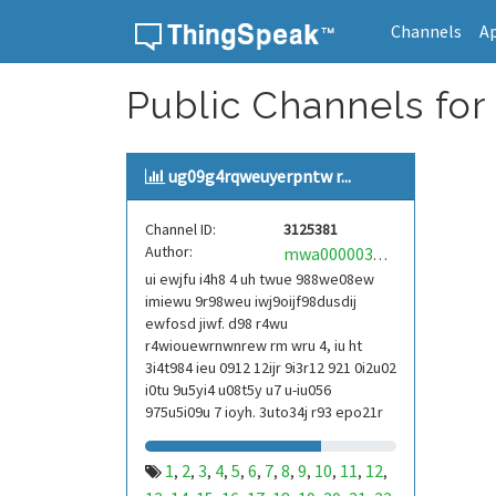
Channels
A
Skip to content
Public Channels for
ug09g4rqweuyerpntw r...
Channel ID:
3125381
Author:
mwa0000039304101
ui ewjfu i4h8 4 uh twue 988we08ew
imiewu 9r98weu iwj9oijf98dusdij
ewfosd jiwf. d98 r4wu
r4wiouewrnwnrew rm wru 4, iu ht
3i4t984 ieu 0912 12ijr 9i3r12 921 0i2u02
i0tu 9u5yi4 u08t5y u7 u-iu056
975u5i09u 7 ioyh. 3uto34j r93 epo21r
832 r3ur 9813 eoi21093 290
1
2
3
4
5
6
7
8
9
10
11
12
,
,
,
,
,
,
,
,
,
,
,
,