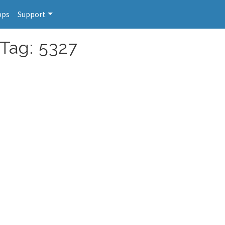
pps
Support
 Tag: 5327