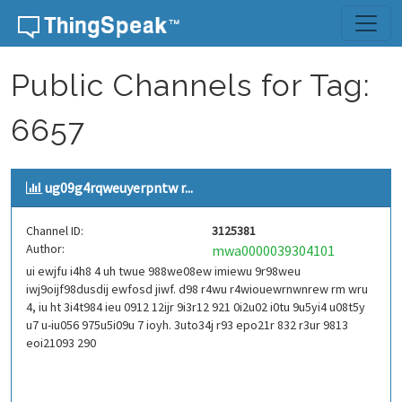
Skip to content
Public Channels for Tag:
6657
ug09g4rqweuyerpntw r...
Channel ID:
3125381
Author:
mwa0000039304101
ui ewjfu i4h8 4 uh twue 988we08ew imiewu 9r98weu
iwj9oijf98dusdij ewfosd jiwf. d98 r4wu r4wiouewrnwnrew rm wru
4, iu ht 3i4t984 ieu 0912 12ijr 9i3r12 921 0i2u02 i0tu 9u5yi4 u08t5y
u7 u-iu056 975u5i09u 7 ioyh. 3uto34j r93 epo21r 832 r3ur 9813
eoi21093 290