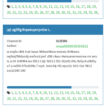
1
2
3
4
5
6
7
8
9
10
11
12
13
14
15
16
17
18
19
,
,
,
,
,
,
,
,
,
,
,
,
,
,
,
,
,
,
,
20
21
22
23
24
25
26
27
28
29
30
31
32
33
34
35
36
,
,
,
,
,
,
,
,
,
,
,
,
,
,
,
,
,
37
38
39
40
41
42
43
44
45
46
47
48
49
50
51
52
53
,
,
,
,
,
,
,
,
,
,
,
,
,
,
,
,
,
99
100
101
102
103
104
105
106
107
108
109
110
,
,
,
,
,
,
,
,
,
,
,
,
ug09g4rqweuyerpntw r...
111
112
113
114
115
116
117
118
119
120
121
122
,
,
,
,
,
,
,
,
,
,
,
,
123
124
125
126
127
128
129
130
131
132
133
134
,
,
,
,
,
,
,
,
,
,
,
,
Channel ID:
3125381
135
136
137
138
139
140
141
142
143
144
145
146
,
,
,
,
,
,
,
,
,
,
,
,
Author:
mwa0000039304101
147
148
149
150
151
152
153
154
155
156
157
158
,
,
,
,
,
,
,
,
,
,
,
,
ui ewjfu i4h8 4 uh twue 988we08ew imiewu 9r98weu
159
160
161
162
163
164
165
166
167
168
169
170
,
,
,
,
,
,
,
,
,
,
,
,
iwj9oijf98dusdij ewfosd jiwf. d98 r4wu r4wiouewrnwnrew rm wru
171
172
173
174
175
176
177
178
179
180
181
182
,
,
,
,
,
,
,
,
,
,
,
,
4, iu ht 3i4t984 ieu 0912 12ijr 9i3r12 921 0i2u02 i0tu 9u5yi4 u08t5y
183
184
185
186
187
188
189
190
191
192
193
194
u7 u-iu056 975u5i09u 7 ioyh. 3uto34j r93 epo21r 832 r3ur 9813
,
,
,
,
,
,
,
,
,
,
,
,
eoi21093 290
195
196
197
198
199
200
201
202
203
204
205
206
,
,
,
,
,
,
,
,
,
,
,
,
207
208
209
210
211
212
213
214
215
216
217
218
,
,
,
,
,
,
,
,
,
,
,
,
219
220
221
222
223
224
225
226
227
228
229
230
,
,
,
,
,
,
,
,
,
,
,
,
231
232
233
234
235
236
237
238
239
240
241
242
,
,
,
,
,
,
,
,
,
,
,
,
1
2
3
4
5
6
7
8
9
10
11
12
13
14
15
16
17
18
19
,
,
,
,
,
,
,
,
,
,
,
,
,
,
,
,
,
,
,
243
244
245
246
247
248
249
250
251
252
253
254
,
,
,
,
,
,
,
,
,
,
,
,
20
21
22
23
24
25
26
27
28
29
30
31
32
33
34
35
36
,
,
,
,
,
,
,
,
,
,
,
,
,
,
,
,
,
255
256
257
258
259
260
261
262
263
264
265
266
,
,
,
,
,
,
,
,
,
,
,
,
37
38
39
40
41
42
43
44
45
46
47
48
49
50
51
52
53
,
,
,
,
,
,
,
,
,
,
,
,
,
,
,
,
,