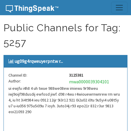
Skip to content
Public Channels for Tag:
5257
ug09g4rqweuyerpntw r...
Channel ID:
3125381
Author:
mwa0000039304101
ui ewjfu i4h8 4 uh twue 988we08ew imiewu 9r98weu
iwj9oijf98dusdij ewfosd jiwf. d98 r4wu r4wiouewrnwnrew rm wru
4, iu ht 3i4t984 ieu 0912 12ijr 9i3r12 921 0i2u02 i0tu 9u5yi4 u08t5y
u7 u-iu056 975u5i09u 7 ioyh. 3uto34j r93 epo21r 832 r3ur 9813
eoi21093 290