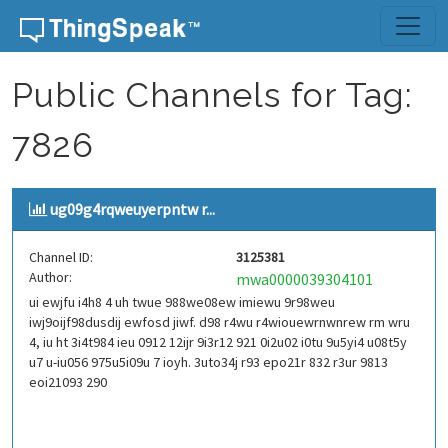
Skip to content
Public Channels for Tag:
7826
ug09g4rqweuyerpntw r...
Channel ID:
3125381
Author:
mwa0000039304101
ui ewjfu i4h8 4 uh twue 988we08ew imiewu 9r98weu
iwj9oijf98dusdij ewfosd jiwf. d98 r4wu r4wiouewrnwnrew rm wru
4, iu ht 3i4t984 ieu 0912 12ijr 9i3r12 921 0i2u02 i0tu 9u5yi4 u08t5y
u7 u-iu056 975u5i09u 7 ioyh. 3uto34j r93 epo21r 832 r3ur 9813
eoi21093 290