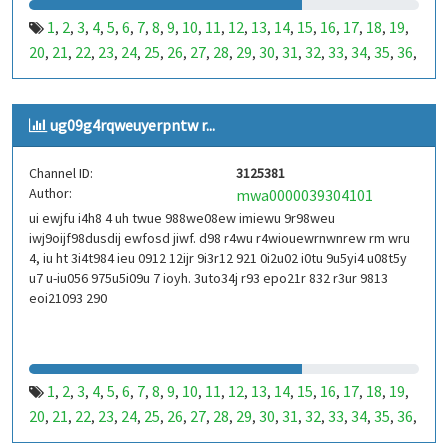
1
2
3
4
5
6
7
8
9
10
11
12
13
14
15
16
17
18
19
,
,
,
,
,
,
,
,
,
,
,
,
,
,
,
,
,
,
,
20
21
22
23
24
25
26
27
28
29
30
31
32
33
34
35
36
,
,
,
,
,
,
,
,
,
,
,
,
,
,
,
,
,
37
38
39
40
41
42
43
44
45
46
47
48
49
50
51
52
53
,
,
,
,
,
,
,
,
,
,
,
,
,
,
,
,
,
99
100
101
102
103
104
105
106
107
108
109
110
,
,
,
,
,
,
,
,
,
,
,
,
ug09g4rqweuyerpntw r...
111
112
113
114
115
116
117
118
119
120
121
122
,
,
,
,
,
,
,
,
,
,
,
,
123
124
125
126
127
128
129
130
131
132
133
134
,
,
,
,
,
,
,
,
,
,
,
,
Channel ID:
3125381
135
136
137
138
139
140
141
142
143
144
145
146
,
,
,
,
,
,
,
,
,
,
,
,
Author:
mwa0000039304101
147
148
149
150
151
152
153
154
155
156
157
158
,
,
,
,
,
,
,
,
,
,
,
,
ui ewjfu i4h8 4 uh twue 988we08ew imiewu 9r98weu
159
160
161
162
163
164
165
166
167
168
169
170
,
,
,
,
,
,
,
,
,
,
,
,
iwj9oijf98dusdij ewfosd jiwf. d98 r4wu r4wiouewrnwnrew rm wru
171
172
173
174
175
176
177
178
179
180
181
182
,
,
,
,
,
,
,
,
,
,
,
,
4, iu ht 3i4t984 ieu 0912 12ijr 9i3r12 921 0i2u02 i0tu 9u5yi4 u08t5y
183
184
185
186
187
188
189
190
191
192
193
194
u7 u-iu056 975u5i09u 7 ioyh. 3uto34j r93 epo21r 832 r3ur 9813
,
,
,
,
,
,
,
,
,
,
,
,
eoi21093 290
195
196
197
198
199
200
201
202
203
204
205
206
,
,
,
,
,
,
,
,
,
,
,
,
207
208
209
210
211
212
213
214
215
216
217
218
,
,
,
,
,
,
,
,
,
,
,
,
219
220
221
222
223
224
225
226
227
228
229
230
,
,
,
,
,
,
,
,
,
,
,
,
231
232
233
234
235
236
237
238
239
240
241
242
,
,
,
,
,
,
,
,
,
,
,
,
1
2
3
4
5
6
7
8
9
10
11
12
13
14
15
16
17
18
19
,
,
,
,
,
,
,
,
,
,
,
,
,
,
,
,
,
,
,
243
244
245
246
247
248
249
250
251
252
253
254
,
,
,
,
,
,
,
,
,
,
,
,
20
21
22
23
24
25
26
27
28
29
30
31
32
33
34
35
36
,
,
,
,
,
,
,
,
,
,
,
,
,
,
,
,
,
255
256
257
258
259
260
261
262
263
264
265
266
,
,
,
,
,
,
,
,
,
,
,
,
37
38
39
40
41
42
43
44
45
46
47
48
49
50
51
52
53
,
,
,
,
,
,
,
,
,
,
,
,
,
,
,
,
,