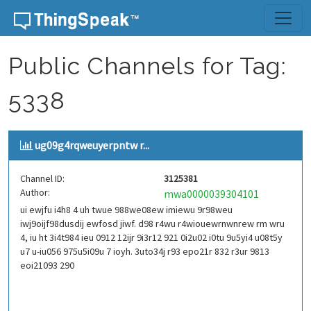
Skip to content
Public Channels for Tag:
5338
ug09g4rqweuyerpntw r...
Channel ID:
3125381
Author:
mwa0000039304101
ui ewjfu i4h8 4 uh twue 988we08ew imiewu 9r98weu
iwj9oijf98dusdij ewfosd jiwf. d98 r4wu r4wiouewrnwnrew rm wru
4, iu ht 3i4t984 ieu 0912 12ijr 9i3r12 921 0i2u02 i0tu 9u5yi4 u08t5y
u7 u-iu056 975u5i09u 7 ioyh. 3uto34j r93 epo21r 832 r3ur 9813
eoi21093 290