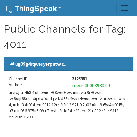
Skip to content
Public Channels for Tag:
4011
ug09g4rqweuyerpntw r...
Channel ID:
3125381
Author:
mwa0000039304101
ui ewjfu i4h8 4 uh twue 988we08ew imiewu 9r98weu
iwj9oijf98dusdij ewfosd jiwf. d98 r4wu r4wiouewrnwnrew rm wru
4, iu ht 3i4t984 ieu 0912 12ijr 9i3r12 921 0i2u02 i0tu 9u5yi4 u08t5y
u7 u-iu056 975u5i09u 7 ioyh. 3uto34j r93 epo21r 832 r3ur 9813
eoi21093 290