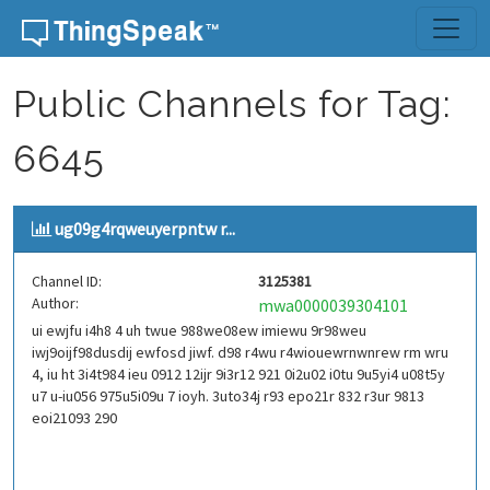
Skip to content
Public Channels for Tag:
6645
ug09g4rqweuyerpntw r...
Channel ID:
3125381
Author:
mwa0000039304101
ui ewjfu i4h8 4 uh twue 988we08ew imiewu 9r98weu
iwj9oijf98dusdij ewfosd jiwf. d98 r4wu r4wiouewrnwnrew rm wru
4, iu ht 3i4t984 ieu 0912 12ijr 9i3r12 921 0i2u02 i0tu 9u5yi4 u08t5y
u7 u-iu056 975u5i09u 7 ioyh. 3uto34j r93 epo21r 832 r3ur 9813
eoi21093 290