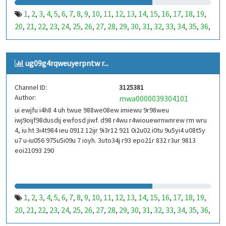
1
2
3
4
5
6
7
8
9
10
11
12
13
14
15
16
17
18
19
,
,
,
,
,
,
,
,
,
,
,
,
,
,
,
,
,
,
,
20
21
22
23
24
25
26
27
28
29
30
31
32
33
34
35
36
,
,
,
,
,
,
,
,
,
,
,
,
,
,
,
,
,
37
38
39
40
41
42
43
44
45
46
47
48
49
50
51
52
53
,
,
,
,
,
,
,
,
,
,
,
,
,
,
,
,
,
99
100
101
102
103
104
105
106
107
108
109
110
,
,
,
,
,
,
,
,
,
,
,
,
ug09g4rqweuyerpntw r...
111
112
113
114
115
116
117
118
119
120
121
122
,
,
,
,
,
,
,
,
,
,
,
,
123
124
125
126
127
128
129
130
131
132
133
134
,
,
,
,
,
,
,
,
,
,
,
,
Channel ID:
3125381
135
136
137
138
139
140
141
142
143
144
145
146
,
,
,
,
,
,
,
,
,
,
,
,
Author:
mwa0000039304101
147
148
149
150
151
152
153
154
155
156
157
158
,
,
,
,
,
,
,
,
,
,
,
,
ui ewjfu i4h8 4 uh twue 988we08ew imiewu 9r98weu
159
160
161
162
163
164
165
166
167
168
169
170
,
,
,
,
,
,
,
,
,
,
,
,
iwj9oijf98dusdij ewfosd jiwf. d98 r4wu r4wiouewrnwnrew rm wru
171
172
173
174
175
176
177
178
179
180
181
182
,
,
,
,
,
,
,
,
,
,
,
,
4, iu ht 3i4t984 ieu 0912 12ijr 9i3r12 921 0i2u02 i0tu 9u5yi4 u08t5y
183
184
185
186
187
188
189
190
191
192
193
194
u7 u-iu056 975u5i09u 7 ioyh. 3uto34j r93 epo21r 832 r3ur 9813
,
,
,
,
,
,
,
,
,
,
,
,
eoi21093 290
195
196
197
198
199
200
201
202
203
204
205
206
,
,
,
,
,
,
,
,
,
,
,
,
207
208
209
210
211
212
213
214
215
216
217
218
,
,
,
,
,
,
,
,
,
,
,
,
219
220
221
222
223
224
225
226
227
228
229
230
,
,
,
,
,
,
,
,
,
,
,
,
231
232
233
234
235
236
237
238
239
240
241
242
,
,
,
,
,
,
,
,
,
,
,
,
1
2
3
4
5
6
7
8
9
10
11
12
13
14
15
16
17
18
19
,
,
,
,
,
,
,
,
,
,
,
,
,
,
,
,
,
,
,
243
244
245
246
247
248
249
250
251
252
253
254
,
,
,
,
,
,
,
,
,
,
,
,
20
21
22
23
24
25
26
27
28
29
30
31
32
33
34
35
36
,
,
,
,
,
,
,
,
,
,
,
,
,
,
,
,
,
255
256
257
258
259
260
261
262
263
264
265
266
,
,
,
,
,
,
,
,
,
,
,
,
37
38
39
40
41
42
43
44
45
46
47
48
49
50
51
52
53
,
,
,
,
,
,
,
,
,
,
,
,
,
,
,
,
,