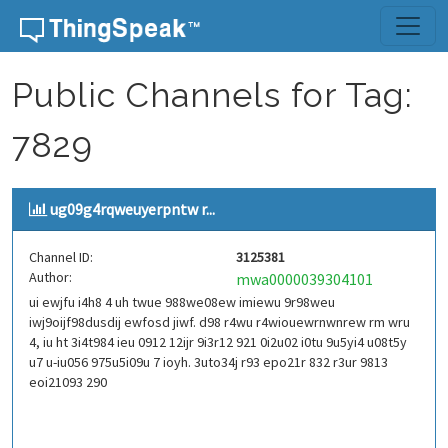
Skip to content
Public Channels for Tag:
7829
ug09g4rqweuyerpntw r...
Channel ID:
3125381
Author:
mwa0000039304101
ui ewjfu i4h8 4 uh twue 988we08ew imiewu 9r98weu
iwj9oijf98dusdij ewfosd jiwf. d98 r4wu r4wiouewrnwnrew rm wru
4, iu ht 3i4t984 ieu 0912 12ijr 9i3r12 921 0i2u02 i0tu 9u5yi4 u08t5y
u7 u-iu056 975u5i09u 7 ioyh. 3uto34j r93 epo21r 832 r3ur 9813
eoi21093 290