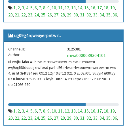
1
2
3
4
5
6
7
8
9
10
11
12
13
14
15
16
17
18
19
,
,
,
,
,
,
,
,
,
,
,
,
,
,
,
,
,
,
,
20
21
22
23
24
25
26
27
28
29
30
31
32
33
34
35
36
,
,
,
,
,
,
,
,
,
,
,
,
,
,
,
,
,
37
38
39
40
41
42
43
44
45
46
47
48
49
50
51
52
53
,
,
,
,
,
,
,
,
,
,
,
,
,
,
,
,
,
99
100
101
102
103
104
105
106
107
108
109
110
,
,
,
,
,
,
,
,
,
,
,
,
ug09g4rqweuyerpntw r...
111
112
113
114
115
116
117
118
119
120
121
122
,
,
,
,
,
,
,
,
,
,
,
,
123
124
125
126
127
128
129
130
131
132
133
134
,
,
,
,
,
,
,
,
,
,
,
,
Channel ID:
3125381
135
136
137
138
139
140
141
142
143
144
145
146
,
,
,
,
,
,
,
,
,
,
,
,
Author:
mwa0000039304101
147
148
149
150
151
152
153
154
155
156
157
158
,
,
,
,
,
,
,
,
,
,
,
,
ui ewjfu i4h8 4 uh twue 988we08ew imiewu 9r98weu
159
160
161
162
163
164
165
166
167
168
169
170
,
,
,
,
,
,
,
,
,
,
,
,
iwj9oijf98dusdij ewfosd jiwf. d98 r4wu r4wiouewrnwnrew rm wru
171
172
173
174
175
176
177
178
179
180
181
182
,
,
,
,
,
,
,
,
,
,
,
,
4, iu ht 3i4t984 ieu 0912 12ijr 9i3r12 921 0i2u02 i0tu 9u5yi4 u08t5y
183
184
185
186
187
188
189
190
191
192
193
194
u7 u-iu056 975u5i09u 7 ioyh. 3uto34j r93 epo21r 832 r3ur 9813
,
,
,
,
,
,
,
,
,
,
,
,
eoi21093 290
195
196
197
198
199
200
201
202
203
204
205
206
,
,
,
,
,
,
,
,
,
,
,
,
207
208
209
210
211
212
213
214
215
216
217
218
,
,
,
,
,
,
,
,
,
,
,
,
219
220
221
222
223
224
225
226
227
228
229
230
,
,
,
,
,
,
,
,
,
,
,
,
231
232
233
234
235
236
237
238
239
240
241
242
,
,
,
,
,
,
,
,
,
,
,
,
1
2
3
4
5
6
7
8
9
10
11
12
13
14
15
16
17
18
19
,
,
,
,
,
,
,
,
,
,
,
,
,
,
,
,
,
,
,
243
244
245
246
247
248
249
250
251
252
253
254
,
,
,
,
,
,
,
,
,
,
,
,
20
21
22
23
24
25
26
27
28
29
30
31
32
33
34
35
36
,
,
,
,
,
,
,
,
,
,
,
,
,
,
,
,
,
255
256
257
258
259
260
261
262
263
264
265
266
,
,
,
,
,
,
,
,
,
,
,
,
37
38
39
40
41
42
43
44
45
46
47
48
49
50
51
52
53
,
,
,
,
,
,
,
,
,
,
,
,
,
,
,
,
,