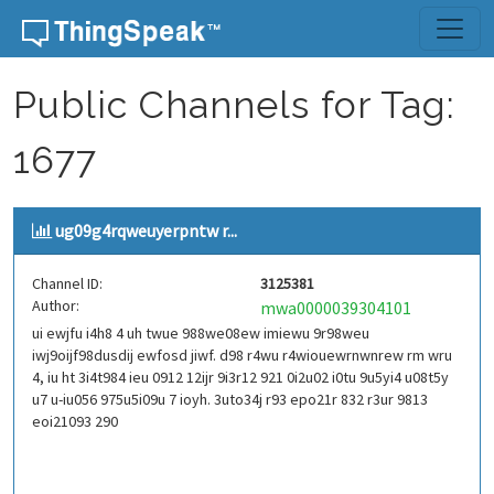
Skip to content
Public Channels for Tag:
1677
ug09g4rqweuyerpntw r...
Channel ID:
3125381
Author:
mwa0000039304101
ui ewjfu i4h8 4 uh twue 988we08ew imiewu 9r98weu
iwj9oijf98dusdij ewfosd jiwf. d98 r4wu r4wiouewrnwnrew rm wru
4, iu ht 3i4t984 ieu 0912 12ijr 9i3r12 921 0i2u02 i0tu 9u5yi4 u08t5y
u7 u-iu056 975u5i09u 7 ioyh. 3uto34j r93 epo21r 832 r3ur 9813
eoi21093 290