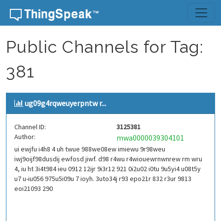
Skip to content
Public Channels for Tag:
381
ug09g4rqweuyerpntw r...
Channel ID:
3125381
Author:
mwa0000039304101
ui ewjfu i4h8 4 uh twue 988we08ew imiewu 9r98weu
iwj9oijf98dusdij ewfosd jiwf. d98 r4wu r4wiouewrnwnrew rm wru
4, iu ht 3i4t984 ieu 0912 12ijr 9i3r12 921 0i2u02 i0tu 9u5yi4 u08t5y
u7 u-iu056 975u5i09u 7 ioyh. 3uto34j r93 epo21r 832 r3ur 9813
eoi21093 290