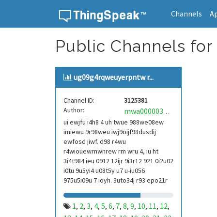
Channels
A
Skip to content
Public Channels for
ug09g4rqweuyerpntw r...
Channel ID:
3125381
Author:
mwa0000039304101
ui ewjfu i4h8 4 uh twue 988we08ew
imiewu 9r98weu iwj9oijf98dusdij
ewfosd jiwf. d98 r4wu
r4wiouewrnwnrew rm wru 4, iu ht
3i4t984 ieu 0912 12ijr 9i3r12 921 0i2u02
i0tu 9u5yi4 u08t5y u7 u-iu056
975u5i09u 7 ioyh. 3uto34j r93 epo21r
832 r3ur 9813 eoi21093 290
1
2
3
4
5
6
7
8
9
10
11
12
,
,
,
,
,
,
,
,
,
,
,
,