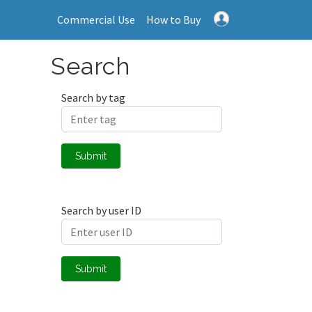
Commercial Use
How to Buy
Search
Search by tag
Submit
Search by user ID
Submit