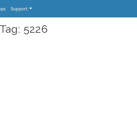
pps
Support
 Tag: 5226