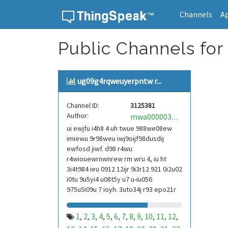
Channels
A
Skip to content
Public Channels for
ug09g4rqweuyerpntw r...
Channel ID:
3125381
Author:
mwa0000039304101
ui ewjfu i4h8 4 uh twue 988we08ew
imiewu 9r98weu iwj9oijf98dusdij
ewfosd jiwf. d98 r4wu
r4wiouewrnwnrew rm wru 4, iu ht
3i4t984 ieu 0912 12ijr 9i3r12 921 0i2u02
i0tu 9u5yi4 u08t5y u7 u-iu056
975u5i09u 7 ioyh. 3uto34j r93 epo21r
832 r3ur 9813 eoi21093 290
1
2
3
4
5
6
7
8
9
10
11
12
,
,
,
,
,
,
,
,
,
,
,
,