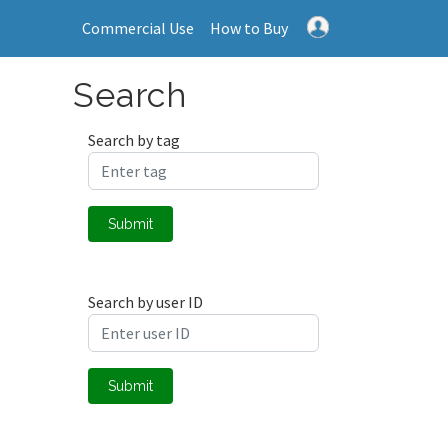
Commercial Use
How to Buy
Search
Search by tag
Submit
Search by user ID
Submit