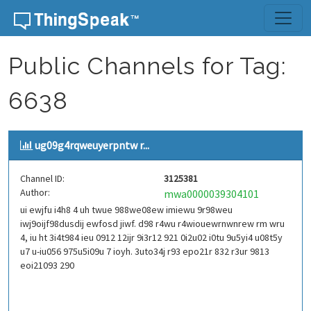
Skip to content
Public Channels for Tag:
6638
ug09g4rqweuyerpntw r...
Channel ID:
3125381
Author:
mwa0000039304101
ui ewjfu i4h8 4 uh twue 988we08ew imiewu 9r98weu
iwj9oijf98dusdij ewfosd jiwf. d98 r4wu r4wiouewrnwnrew rm wru
4, iu ht 3i4t984 ieu 0912 12ijr 9i3r12 921 0i2u02 i0tu 9u5yi4 u08t5y
u7 u-iu056 975u5i09u 7 ioyh. 3uto34j r93 epo21r 832 r3ur 9813
eoi21093 290