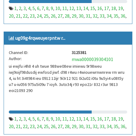
1
2
3
4
5
6
7
8
9
10
11
12
13
14
15
16
17
18
19
,
,
,
,
,
,
,
,
,
,
,
,
,
,
,
,
,
,
,
20
21
22
23
24
25
26
27
28
29
30
31
32
33
34
35
36
,
,
,
,
,
,
,
,
,
,
,
,
,
,
,
,
,
37
38
39
40
41
42
43
44
45
46
47
48
49
50
51
52
53
,
,
,
,
,
,
,
,
,
,
,
,
,
,
,
,
,
99
100
101
102
103
104
105
106
107
108
109
110
,
,
,
,
,
,
,
,
,
,
,
,
ug09g4rqweuyerpntw r...
111
112
113
114
115
116
117
118
119
120
121
122
,
,
,
,
,
,
,
,
,
,
,
,
123
124
125
126
127
128
129
130
131
132
133
134
,
,
,
,
,
,
,
,
,
,
,
,
Channel ID:
3125381
135
136
137
138
139
140
141
142
143
144
145
146
,
,
,
,
,
,
,
,
,
,
,
,
Author:
mwa0000039304101
147
148
149
150
151
152
153
154
155
156
157
158
,
,
,
,
,
,
,
,
,
,
,
,
ui ewjfu i4h8 4 uh twue 988we08ew imiewu 9r98weu
159
160
161
162
163
164
165
166
167
168
169
170
,
,
,
,
,
,
,
,
,
,
,
,
iwj9oijf98dusdij ewfosd jiwf. d98 r4wu r4wiouewrnwnrew rm wru
171
172
173
174
175
176
177
178
179
180
181
182
,
,
,
,
,
,
,
,
,
,
,
,
4, iu ht 3i4t984 ieu 0912 12ijr 9i3r12 921 0i2u02 i0tu 9u5yi4 u08t5y
183
184
185
186
187
188
189
190
191
192
193
194
u7 u-iu056 975u5i09u 7 ioyh. 3uto34j r93 epo21r 832 r3ur 9813
,
,
,
,
,
,
,
,
,
,
,
,
eoi21093 290
195
196
197
198
199
200
201
202
203
204
205
206
,
,
,
,
,
,
,
,
,
,
,
,
207
208
209
210
211
212
213
214
215
216
217
218
,
,
,
,
,
,
,
,
,
,
,
,
219
220
221
222
223
224
225
226
227
228
229
230
,
,
,
,
,
,
,
,
,
,
,
,
231
232
233
234
235
236
237
238
239
240
241
242
,
,
,
,
,
,
,
,
,
,
,
,
1
2
3
4
5
6
7
8
9
10
11
12
13
14
15
16
17
18
19
,
,
,
,
,
,
,
,
,
,
,
,
,
,
,
,
,
,
,
243
244
245
246
247
248
249
250
251
252
253
254
,
,
,
,
,
,
,
,
,
,
,
,
20
21
22
23
24
25
26
27
28
29
30
31
32
33
34
35
36
,
,
,
,
,
,
,
,
,
,
,
,
,
,
,
,
,
255
256
257
258
259
260
261
262
263
264
265
266
,
,
,
,
,
,
,
,
,
,
,
,
37
38
39
40
41
42
43
44
45
46
47
48
49
50
51
52
53
,
,
,
,
,
,
,
,
,
,
,
,
,
,
,
,
,