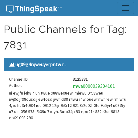
Skip to content
Public Channels for Tag:
7831
ug09g4rqweuyerpntw r...
Channel ID:
3125381
Author:
mwa0000039304101
ui ewjfu i4h8 4 uh twue 988we08ew imiewu 9r98weu
iwj9oijf98dusdij ewfosd jiwf. d98 r4wu r4wiouewrnwnrew rm wru
4, iu ht 3i4t984 ieu 0912 12ijr 9i3r12 921 0i2u02 i0tu 9u5yi4 u08t5y
u7 u-iu056 975u5i09u 7 ioyh. 3uto34j r93 epo21r 832 r3ur 9813
eoi21093 290