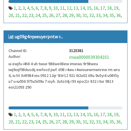
1
2
3
4
5
6
7
8
9
10
11
12
13
14
15
16
17
18
19
,
,
,
,
,
,
,
,
,
,
,
,
,
,
,
,
,
,
,
20
21
22
23
24
25
26
27
28
29
30
31
32
33
34
35
36
,
,
,
,
,
,
,
,
,
,
,
,
,
,
,
,
,
37
38
39
40
41
42
43
44
45
46
47
48
49
50
51
52
53
,
,
,
,
,
,
,
,
,
,
,
,
,
,
,
,
,
99
100
101
102
103
104
105
106
107
108
109
110
,
,
,
,
,
,
,
,
,
,
,
,
ug09g4rqweuyerpntw r...
111
112
113
114
115
116
117
118
119
120
121
122
,
,
,
,
,
,
,
,
,
,
,
,
123
124
125
126
127
128
129
130
131
132
133
134
,
,
,
,
,
,
,
,
,
,
,
,
Channel ID:
3125381
135
136
137
138
139
140
141
142
143
144
145
146
,
,
,
,
,
,
,
,
,
,
,
,
Author:
mwa0000039304101
147
148
149
150
151
152
153
154
155
156
157
158
,
,
,
,
,
,
,
,
,
,
,
,
ui ewjfu i4h8 4 uh twue 988we08ew imiewu 9r98weu
159
160
161
162
163
164
165
166
167
168
169
170
,
,
,
,
,
,
,
,
,
,
,
,
iwj9oijf98dusdij ewfosd jiwf. d98 r4wu r4wiouewrnwnrew rm wru
171
172
173
174
175
176
177
178
179
180
181
182
,
,
,
,
,
,
,
,
,
,
,
,
4, iu ht 3i4t984 ieu 0912 12ijr 9i3r12 921 0i2u02 i0tu 9u5yi4 u08t5y
183
184
185
186
187
188
189
190
191
192
193
194
u7 u-iu056 975u5i09u 7 ioyh. 3uto34j r93 epo21r 832 r3ur 9813
,
,
,
,
,
,
,
,
,
,
,
,
eoi21093 290
195
196
197
198
199
200
201
202
203
204
205
206
,
,
,
,
,
,
,
,
,
,
,
,
207
208
209
210
211
212
213
214
215
216
217
218
,
,
,
,
,
,
,
,
,
,
,
,
219
220
221
222
223
224
225
226
227
228
229
230
,
,
,
,
,
,
,
,
,
,
,
,
231
232
233
234
235
236
237
238
239
240
241
242
,
,
,
,
,
,
,
,
,
,
,
,
1
2
3
4
5
6
7
8
9
10
11
12
13
14
15
16
17
18
19
,
,
,
,
,
,
,
,
,
,
,
,
,
,
,
,
,
,
,
243
244
245
246
247
248
249
250
251
252
253
254
,
,
,
,
,
,
,
,
,
,
,
,
20
21
22
23
24
25
26
27
28
29
30
31
32
33
34
35
36
,
,
,
,
,
,
,
,
,
,
,
,
,
,
,
,
,
255
256
257
258
259
260
261
262
263
264
265
266
,
,
,
,
,
,
,
,
,
,
,
,
37
38
39
40
41
42
43
44
45
46
47
48
49
50
51
52
53
,
,
,
,
,
,
,
,
,
,
,
,
,
,
,
,
,