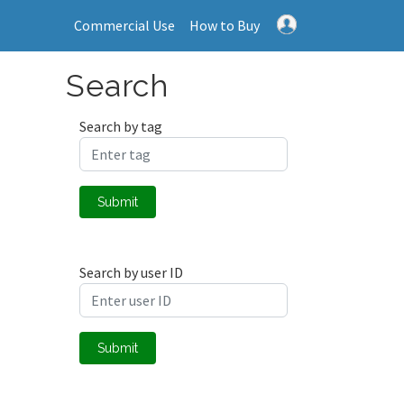
Commercial Use
How to Buy
Search
Search by tag
Submit
Search by user ID
Submit