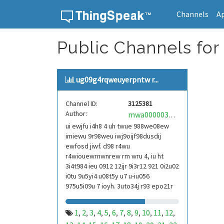
Channels
A
Skip to content
Public Channels for
ug09g4rqweuyerpntw r...
Channel ID:
3125381
Author:
mwa0000039304101
ui ewjfu i4h8 4 uh twue 988we08ew
imiewu 9r98weu iwj9oijf98dusdij
ewfosd jiwf. d98 r4wu
r4wiouewrnwnrew rm wru 4, iu ht
3i4t984 ieu 0912 12ijr 9i3r12 921 0i2u02
i0tu 9u5yi4 u08t5y u7 u-iu056
975u5i09u 7 ioyh. 3uto34j r93 epo21r
832 r3ur 9813 eoi21093 290
1
2
3
4
5
6
7
8
9
10
11
12
,
,
,
,
,
,
,
,
,
,
,
,