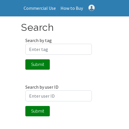
Commercial Use
How to Buy
Search
Search by tag
Submit
Search by user ID
Submit