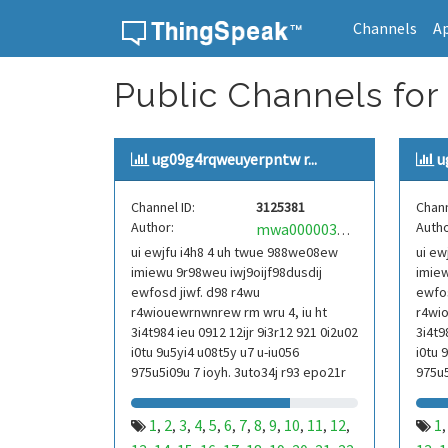
Channels
A
Skip to content
Public Channels for
ug09g4rqweuyerpntw r...
u
Channel ID:
3125381
Chann
Author:
Autho
mwa0000039304101
ui ewjfu i4h8 4 uh twue 988we08ew
ui ew
imiewu 9r98weu iwj9oijf98dusdij
imiew
ewfosd jiwf. d98 r4wu
ewfos
r4wiouewrnwnrew rm wru 4, iu ht
r4wio
3i4t984 ieu 0912 12ijr 9i3r12 921 0i2u02
3i4t9
i0tu 9u5yi4 u08t5y u7 u-iu056
i0tu 
975u5i09u 7 ioyh. 3uto34j r93 epo21r
975u5
832 r3ur 9813 eoi21093 290
832 r
1
2
3
4
5
6
7
8
9
10
11
12
1
,
,
,
,
,
,
,
,
,
,
,
,