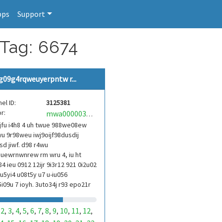
pps
Support
 Tag: 6674
g09g4rqweuyerpntw r...
el ID:
3125381
r:
mwa0000039304101
jfu i4h8 4 uh twue 988we08ew
u 9r98weu iwj9oijf98dusdij
d jiwf. d98 r4wu
uewrnwnrew rm wru 4, iu ht
84 ieu 0912 12ijr 9i3r12 921 0i2u02
9u5yi4 u08t5y u7 u-iu056
i09u 7 ioyh. 3uto34j r93 epo21r
3ur 9813 eoi21093 290
2
3
4
5
6
7
8
9
10
11
12
,
,
,
,
,
,
,
,
,
,
,
,