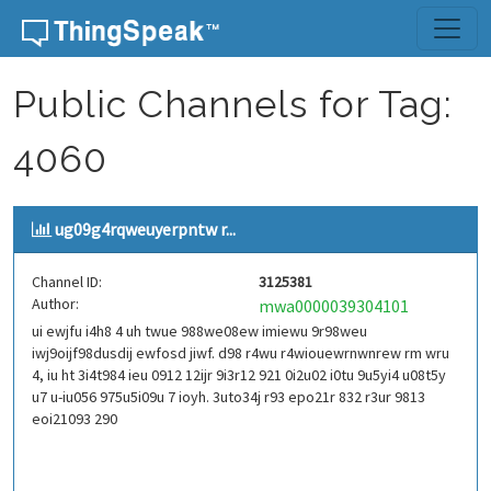
Skip to content
Public Channels for Tag:
4060
ug09g4rqweuyerpntw r...
Channel ID:
3125381
Author:
mwa0000039304101
ui ewjfu i4h8 4 uh twue 988we08ew imiewu 9r98weu
iwj9oijf98dusdij ewfosd jiwf. d98 r4wu r4wiouewrnwnrew rm wru
4, iu ht 3i4t984 ieu 0912 12ijr 9i3r12 921 0i2u02 i0tu 9u5yi4 u08t5y
u7 u-iu056 975u5i09u 7 ioyh. 3uto34j r93 epo21r 832 r3ur 9813
eoi21093 290