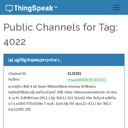
Skip to content
Public Channels for Tag:
4022
ug09g4rqweuyerpntw r...
Channel ID:
3125381
Author:
mwa0000039304101
ui ewjfu i4h8 4 uh twue 988we08ew imiewu 9r98weu
iwj9oijf98dusdij ewfosd jiwf. d98 r4wu r4wiouewrnwnrew rm wru
4, iu ht 3i4t984 ieu 0912 12ijr 9i3r12 921 0i2u02 i0tu 9u5yi4 u08t5y
u7 u-iu056 975u5i09u 7 ioyh. 3uto34j r93 epo21r 832 r3ur 9813
eoi21093 290