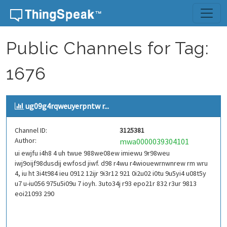
Skip to content
Public Channels for Tag:
1676
ug09g4rqweuyerpntw r...
Channel ID:
3125381
Author:
mwa0000039304101
ui ewjfu i4h8 4 uh twue 988we08ew imiewu 9r98weu
iwj9oijf98dusdij ewfosd jiwf. d98 r4wu r4wiouewrnwnrew rm wru
4, iu ht 3i4t984 ieu 0912 12ijr 9i3r12 921 0i2u02 i0tu 9u5yi4 u08t5y
u7 u-iu056 975u5i09u 7 ioyh. 3uto34j r93 epo21r 832 r3ur 9813
eoi21093 290