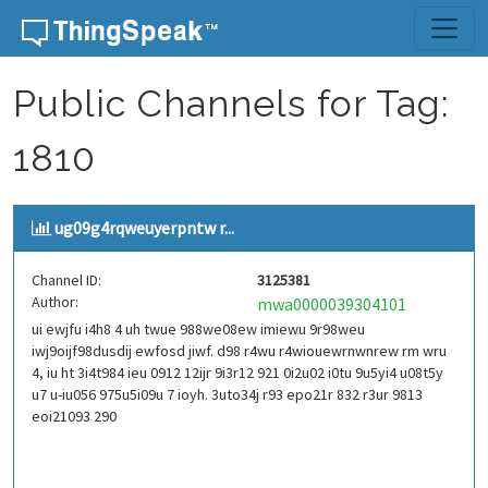
Skip to content
Public Channels for Tag:
1810
ug09g4rqweuyerpntw r...
Channel ID:
3125381
Author:
mwa0000039304101
ui ewjfu i4h8 4 uh twue 988we08ew imiewu 9r98weu
iwj9oijf98dusdij ewfosd jiwf. d98 r4wu r4wiouewrnwnrew rm wru
4, iu ht 3i4t984 ieu 0912 12ijr 9i3r12 921 0i2u02 i0tu 9u5yi4 u08t5y
u7 u-iu056 975u5i09u 7 ioyh. 3uto34j r93 epo21r 832 r3ur 9813
eoi21093 290