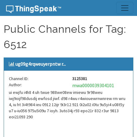
Skip to content
Public Channels for Tag:
6512
ug09g4rqweuyerpntw r...
Channel ID:
3125381
Author:
mwa0000039304101
ui ewjfu i4h8 4 uh twue 988we08ew imiewu 9r98weu
iwj9oijf98dusdij ewfosd jiwf. d98 r4wu r4wiouewrnwnrew rm wru
4, iu ht 3i4t984 ieu 0912 12ijr 9i3r12 921 0i2u02 i0tu 9u5yi4 u08t5y
u7 u-iu056 975u5i09u 7 ioyh. 3uto34j r93 epo21r 832 r3ur 9813
eoi21093 290