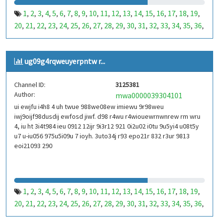
1
2
3
4
5
6
7
8
9
10
11
12
13
14
15
16
17
18
19
,
,
,
,
,
,
,
,
,
,
,
,
,
,
,
,
,
,
,
20
21
22
23
24
25
26
27
28
29
30
31
32
33
34
35
36
,
,
,
,
,
,
,
,
,
,
,
,
,
,
,
,
,
37
38
39
40
41
42
43
44
45
46
47
48
49
50
51
52
53
,
,
,
,
,
,
,
,
,
,
,
,
,
,
,
,
,
99
100
101
102
103
104
105
106
107
108
109
110
,
,
,
,
,
,
,
,
,
,
,
,
ug09g4rqweuyerpntw r...
111
112
113
114
115
116
117
118
119
120
121
122
,
,
,
,
,
,
,
,
,
,
,
,
123
124
125
126
127
128
129
130
131
132
133
134
,
,
,
,
,
,
,
,
,
,
,
,
Channel ID:
3125381
135
136
137
138
139
140
141
142
143
144
145
146
,
,
,
,
,
,
,
,
,
,
,
,
Author:
mwa0000039304101
147
148
149
150
151
152
153
154
155
156
157
158
,
,
,
,
,
,
,
,
,
,
,
,
ui ewjfu i4h8 4 uh twue 988we08ew imiewu 9r98weu
159
160
161
162
163
164
165
166
167
168
169
170
,
,
,
,
,
,
,
,
,
,
,
,
iwj9oijf98dusdij ewfosd jiwf. d98 r4wu r4wiouewrnwnrew rm wru
171
172
173
174
175
176
177
178
179
180
181
182
,
,
,
,
,
,
,
,
,
,
,
,
4, iu ht 3i4t984 ieu 0912 12ijr 9i3r12 921 0i2u02 i0tu 9u5yi4 u08t5y
183
184
185
186
187
188
189
190
191
192
193
194
u7 u-iu056 975u5i09u 7 ioyh. 3uto34j r93 epo21r 832 r3ur 9813
,
,
,
,
,
,
,
,
,
,
,
,
eoi21093 290
195
196
197
198
199
200
201
202
203
204
205
206
,
,
,
,
,
,
,
,
,
,
,
,
207
208
209
210
211
212
213
214
215
216
217
218
,
,
,
,
,
,
,
,
,
,
,
,
219
220
221
222
223
224
225
226
227
228
229
230
,
,
,
,
,
,
,
,
,
,
,
,
231
232
233
234
235
236
237
238
239
240
241
242
,
,
,
,
,
,
,
,
,
,
,
,
1
2
3
4
5
6
7
8
9
10
11
12
13
14
15
16
17
18
19
,
,
,
,
,
,
,
,
,
,
,
,
,
,
,
,
,
,
,
243
244
245
246
247
248
249
250
251
252
253
254
,
,
,
,
,
,
,
,
,
,
,
,
20
21
22
23
24
25
26
27
28
29
30
31
32
33
34
35
36
,
,
,
,
,
,
,
,
,
,
,
,
,
,
,
,
,
255
256
257
258
259
260
261
262
263
264
265
266
,
,
,
,
,
,
,
,
,
,
,
,
37
38
39
40
41
42
43
44
45
46
47
48
49
50
51
52
53
,
,
,
,
,
,
,
,
,
,
,
,
,
,
,
,
,