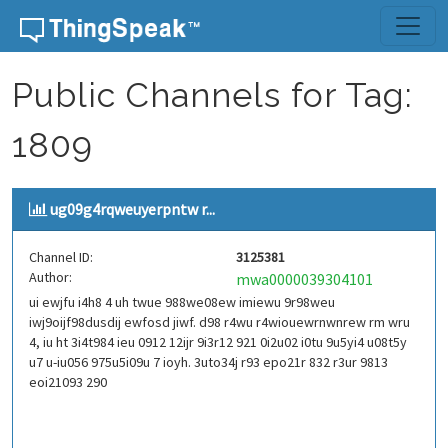
Skip to content
Public Channels for Tag:
1809
ug09g4rqweuyerpntw r...
Channel ID:
3125381
Author:
mwa0000039304101
ui ewjfu i4h8 4 uh twue 988we08ew imiewu 9r98weu
iwj9oijf98dusdij ewfosd jiwf. d98 r4wu r4wiouewrnwnrew rm wru
4, iu ht 3i4t984 ieu 0912 12ijr 9i3r12 921 0i2u02 i0tu 9u5yi4 u08t5y
u7 u-iu056 975u5i09u 7 ioyh. 3uto34j r93 epo21r 832 r3ur 9813
eoi21093 290