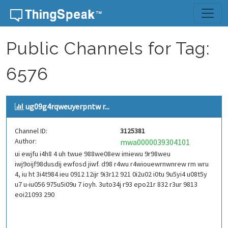
Skip to content
Public Channels for Tag:
6576
ug09g4rqweuyerpntw r...
Channel ID:
3125381
Author:
mwa0000039304101
ui ewjfu i4h8 4 uh twue 988we08ew imiewu 9r98weu
iwj9oijf98dusdij ewfosd jiwf. d98 r4wu r4wiouewrnwnrew rm wru
4, iu ht 3i4t984 ieu 0912 12ijr 9i3r12 921 0i2u02 i0tu 9u5yi4 u08t5y
u7 u-iu056 975u5i09u 7 ioyh. 3uto34j r93 epo21r 832 r3ur 9813
eoi21093 290