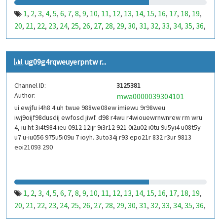
1
2
3
4
5
6
7
8
9
10
11
12
13
14
15
16
17
18
19
,
,
,
,
,
,
,
,
,
,
,
,
,
,
,
,
,
,
,
20
21
22
23
24
25
26
27
28
29
30
31
32
33
34
35
36
,
,
,
,
,
,
,
,
,
,
,
,
,
,
,
,
,
37
38
39
40
41
42
43
44
45
46
47
48
49
50
51
52
53
,
,
,
,
,
,
,
,
,
,
,
,
,
,
,
,
,
99
100
101
102
103
104
105
106
107
108
109
110
,
,
,
,
,
,
,
,
,
,
,
,
ug09g4rqweuyerpntw r...
111
112
113
114
115
116
117
118
119
120
121
122
,
,
,
,
,
,
,
,
,
,
,
,
123
124
125
126
127
128
129
130
131
132
133
134
,
,
,
,
,
,
,
,
,
,
,
,
Channel ID:
3125381
135
136
137
138
139
140
141
142
143
144
145
146
,
,
,
,
,
,
,
,
,
,
,
,
Author:
mwa0000039304101
147
148
149
150
151
152
153
154
155
156
157
158
,
,
,
,
,
,
,
,
,
,
,
,
ui ewjfu i4h8 4 uh twue 988we08ew imiewu 9r98weu
159
160
161
162
163
164
165
166
167
168
169
170
,
,
,
,
,
,
,
,
,
,
,
,
iwj9oijf98dusdij ewfosd jiwf. d98 r4wu r4wiouewrnwnrew rm wru
171
172
173
174
175
176
177
178
179
180
181
182
,
,
,
,
,
,
,
,
,
,
,
,
4, iu ht 3i4t984 ieu 0912 12ijr 9i3r12 921 0i2u02 i0tu 9u5yi4 u08t5y
183
184
185
186
187
188
189
190
191
192
193
194
u7 u-iu056 975u5i09u 7 ioyh. 3uto34j r93 epo21r 832 r3ur 9813
,
,
,
,
,
,
,
,
,
,
,
,
eoi21093 290
195
196
197
198
199
200
201
202
203
204
205
206
,
,
,
,
,
,
,
,
,
,
,
,
207
208
209
210
211
212
213
214
215
216
217
218
,
,
,
,
,
,
,
,
,
,
,
,
219
220
221
222
223
224
225
226
227
228
229
230
,
,
,
,
,
,
,
,
,
,
,
,
231
232
233
234
235
236
237
238
239
240
241
242
,
,
,
,
,
,
,
,
,
,
,
,
1
2
3
4
5
6
7
8
9
10
11
12
13
14
15
16
17
18
19
,
,
,
,
,
,
,
,
,
,
,
,
,
,
,
,
,
,
,
243
244
245
246
247
248
249
250
251
252
253
254
,
,
,
,
,
,
,
,
,
,
,
,
20
21
22
23
24
25
26
27
28
29
30
31
32
33
34
35
36
,
,
,
,
,
,
,
,
,
,
,
,
,
,
,
,
,
255
256
257
258
259
260
261
262
263
264
265
266
,
,
,
,
,
,
,
,
,
,
,
,
37
38
39
40
41
42
43
44
45
46
47
48
49
50
51
52
53
,
,
,
,
,
,
,
,
,
,
,
,
,
,
,
,
,