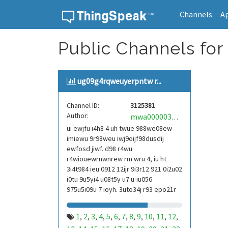
Channels
A
Skip to content
Public Channels for 
ug09g4rqweuyerpntw r...
Channel ID:
3125381
Author:
mwa0000039304101
ui ewjfu i4h8 4 uh twue 988we08ew
imiewu 9r98weu iwj9oijf98dusdij
ewfosd jiwf. d98 r4wu
r4wiouewrnwnrew rm wru 4, iu ht
3i4t984 ieu 0912 12ijr 9i3r12 921 0i2u02
i0tu 9u5yi4 u08t5y u7 u-iu056
975u5i09u 7 ioyh. 3uto34j r93 epo21r
832 r3ur 9813 eoi21093 290
1
2
3
4
5
6
7
8
9
10
11
12
,
,
,
,
,
,
,
,
,
,
,
,