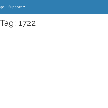
pps
Support
Tag: 1722