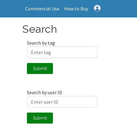
Commercial Use
How to Buy
Search
Search by tag
Submit
Search by user ID
Submit