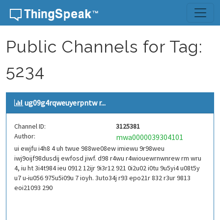
Skip to content
Public Channels for Tag:
5234
ug09g4rqweuyerpntw r...
Channel ID:
3125381
Author:
mwa0000039304101
ui ewjfu i4h8 4 uh twue 988we08ew imiewu 9r98weu
iwj9oijf98dusdij ewfosd jiwf. d98 r4wu r4wiouewrnwnrew rm wru
4, iu ht 3i4t984 ieu 0912 12ijr 9i3r12 921 0i2u02 i0tu 9u5yi4 u08t5y
u7 u-iu056 975u5i09u 7 ioyh. 3uto34j r93 epo21r 832 r3ur 9813
eoi21093 290