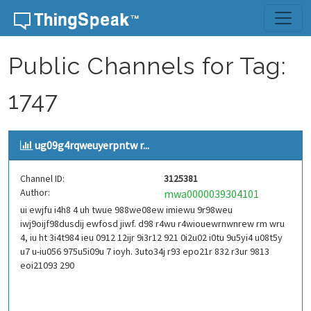
Skip to content
Public Channels for Tag:
1747
ug09g4rqweuyerpntw r...
Channel ID:
3125381
Author:
mwa0000039304101
ui ewjfu i4h8 4 uh twue 988we08ew imiewu 9r98weu
iwj9oijf98dusdij ewfosd jiwf. d98 r4wu r4wiouewrnwnrew rm wru
4, iu ht 3i4t984 ieu 0912 12ijr 9i3r12 921 0i2u02 i0tu 9u5yi4 u08t5y
u7 u-iu056 975u5i09u 7 ioyh. 3uto34j r93 epo21r 832 r3ur 9813
eoi21093 290