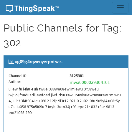
Skip to content
Public Channels for Tag:
302
ug09g4rqweuyerpntw r...
Channel ID:
3125381
Author:
mwa0000039304101
ui ewjfu i4h8 4 uh twue 988we08ew imiewu 9r98weu
iwj9oijf98dusdij ewfosd jiwf. d98 r4wu r4wiouewrnwnrew rm wru
4, iu ht 3i4t984 ieu 0912 12ijr 9i3r12 921 0i2u02 i0tu 9u5yi4 u08t5y
u7 u-iu056 975u5i09u 7 ioyh. 3uto34j r93 epo21r 832 r3ur 9813
eoi21093 290