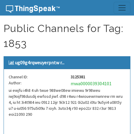
Skip to content
Public Channels for Tag:
1853
ug09g4rqweuyerpntw r...
Channel ID:
3125381
Author:
mwa0000039304101
ui ewjfu i4h8 4 uh twue 988we08ew imiewu 9r98weu
iwj9oijf98dusdij ewfosd jiwf. d98 r4wu r4wiouewrnwnrew rm wru
4, iu ht 3i4t984 ieu 0912 12ijr 9i3r12 921 0i2u02 i0tu 9u5yi4 u08t5y
u7 u-iu056 975u5i09u 7 ioyh. 3uto34j r93 epo21r 832 r3ur 9813
eoi21093 290