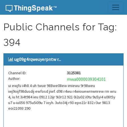
Skip to content
Public Channels for Tag:
394
ug09g4rqweuyerpntw r...
Channel ID:
3125381
Author:
mwa0000039304101
ui ewjfu i4h8 4 uh twue 988we08ew imiewu 9r98weu
iwj9oijf98dusdij ewfosd jiwf. d98 r4wu r4wiouewrnwnrew rm wru
4, iu ht 3i4t984 ieu 0912 12ijr 9i3r12 921 0i2u02 i0tu 9u5yi4 u08t5y
u7 u-iu056 975u5i09u 7 ioyh. 3uto34j r93 epo21r 832 r3ur 9813
eoi21093 290