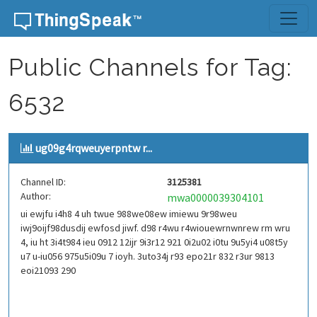
Skip to content
Public Channels for Tag:
6532
ug09g4rqweuyerpntw r...
Channel ID:
3125381
Author:
mwa0000039304101
ui ewjfu i4h8 4 uh twue 988we08ew imiewu 9r98weu
iwj9oijf98dusdij ewfosd jiwf. d98 r4wu r4wiouewrnwnrew rm wru
4, iu ht 3i4t984 ieu 0912 12ijr 9i3r12 921 0i2u02 i0tu 9u5yi4 u08t5y
u7 u-iu056 975u5i09u 7 ioyh. 3uto34j r93 epo21r 832 r3ur 9813
eoi21093 290