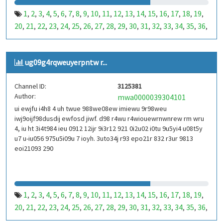
1
2
3
4
5
6
7
8
9
10
11
12
13
14
15
16
17
18
19
,
,
,
,
,
,
,
,
,
,
,
,
,
,
,
,
,
,
,
20
21
22
23
24
25
26
27
28
29
30
31
32
33
34
35
36
,
,
,
,
,
,
,
,
,
,
,
,
,
,
,
,
,
37
38
39
40
41
42
43
44
45
46
47
48
49
50
51
52
53
,
,
,
,
,
,
,
,
,
,
,
,
,
,
,
,
,
99
100
101
102
103
104
105
106
107
108
109
110
,
,
,
,
,
,
,
,
,
,
,
,
ug09g4rqweuyerpntw r...
111
112
113
114
115
116
117
118
119
120
121
122
,
,
,
,
,
,
,
,
,
,
,
,
123
124
125
126
127
128
129
130
131
132
133
134
,
,
,
,
,
,
,
,
,
,
,
,
Channel ID:
3125381
135
136
137
138
139
140
141
142
143
144
145
146
,
,
,
,
,
,
,
,
,
,
,
,
Author:
mwa0000039304101
147
148
149
150
151
152
153
154
155
156
157
158
,
,
,
,
,
,
,
,
,
,
,
,
ui ewjfu i4h8 4 uh twue 988we08ew imiewu 9r98weu
159
160
161
162
163
164
165
166
167
168
169
170
,
,
,
,
,
,
,
,
,
,
,
,
iwj9oijf98dusdij ewfosd jiwf. d98 r4wu r4wiouewrnwnrew rm wru
171
172
173
174
175
176
177
178
179
180
181
182
,
,
,
,
,
,
,
,
,
,
,
,
4, iu ht 3i4t984 ieu 0912 12ijr 9i3r12 921 0i2u02 i0tu 9u5yi4 u08t5y
183
184
185
186
187
188
189
190
191
192
193
194
u7 u-iu056 975u5i09u 7 ioyh. 3uto34j r93 epo21r 832 r3ur 9813
,
,
,
,
,
,
,
,
,
,
,
,
eoi21093 290
195
196
197
198
199
200
201
202
203
204
205
206
,
,
,
,
,
,
,
,
,
,
,
,
207
208
209
210
211
212
213
214
215
216
217
218
,
,
,
,
,
,
,
,
,
,
,
,
219
220
221
222
223
224
225
226
227
228
229
230
,
,
,
,
,
,
,
,
,
,
,
,
231
232
233
234
235
236
237
238
239
240
241
242
,
,
,
,
,
,
,
,
,
,
,
,
1
2
3
4
5
6
7
8
9
10
11
12
13
14
15
16
17
18
19
,
,
,
,
,
,
,
,
,
,
,
,
,
,
,
,
,
,
,
243
244
245
246
247
248
249
250
251
252
253
254
,
,
,
,
,
,
,
,
,
,
,
,
20
21
22
23
24
25
26
27
28
29
30
31
32
33
34
35
36
,
,
,
,
,
,
,
,
,
,
,
,
,
,
,
,
,
255
256
257
258
259
260
261
262
263
264
265
266
,
,
,
,
,
,
,
,
,
,
,
,
37
38
39
40
41
42
43
44
45
46
47
48
49
50
51
52
53
,
,
,
,
,
,
,
,
,
,
,
,
,
,
,
,
,