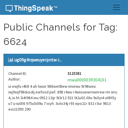
Skip to content
Public Channels for Tag:
6624
ug09g4rqweuyerpntw r...
Channel ID:
3125381
Author:
mwa0000039304101
ui ewjfu i4h8 4 uh twue 988we08ew imiewu 9r98weu
iwj9oijf98dusdij ewfosd jiwf. d98 r4wu r4wiouewrnwnrew rm wru
4, iu ht 3i4t984 ieu 0912 12ijr 9i3r12 921 0i2u02 i0tu 9u5yi4 u08t5y
u7 u-iu056 975u5i09u 7 ioyh. 3uto34j r93 epo21r 832 r3ur 9813
eoi21093 290