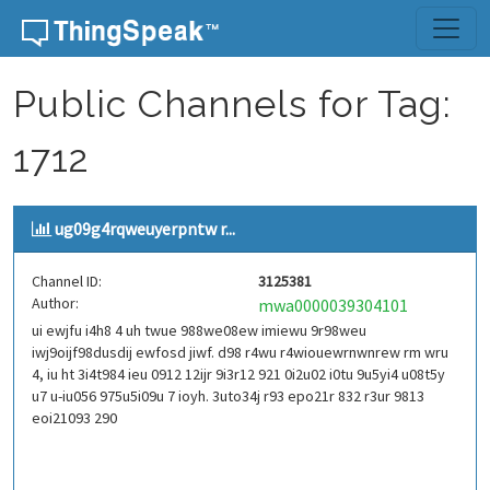
Skip to content
Public Channels for Tag:
1712
ug09g4rqweuyerpntw r...
Channel ID:
3125381
Author:
mwa0000039304101
ui ewjfu i4h8 4 uh twue 988we08ew imiewu 9r98weu
iwj9oijf98dusdij ewfosd jiwf. d98 r4wu r4wiouewrnwnrew rm wru
4, iu ht 3i4t984 ieu 0912 12ijr 9i3r12 921 0i2u02 i0tu 9u5yi4 u08t5y
u7 u-iu056 975u5i09u 7 ioyh. 3uto34j r93 epo21r 832 r3ur 9813
eoi21093 290