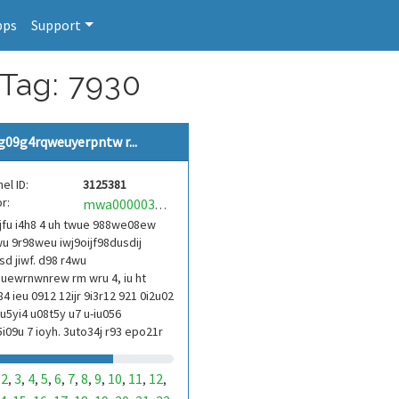
pps
Support
 Tag: 7930
g09g4rqweuyerpntw r...
el ID:
3125381
r:
mwa0000039304101
jfu i4h8 4 uh twue 988we08ew
u 9r98weu iwj9oijf98dusdij
d jiwf. d98 r4wu
uewrnwnrew rm wru 4, iu ht
84 ieu 0912 12ijr 9i3r12 921 0i2u02
9u5yi4 u08t5y u7 u-iu056
i09u 7 ioyh. 3uto34j r93 epo21r
3ur 9813 eoi21093 290
2
3
4
5
6
7
8
9
10
11
12
,
,
,
,
,
,
,
,
,
,
,
,