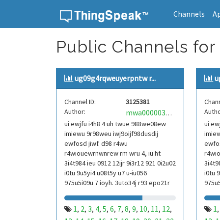
Channels
A
Skip to content
Public Channels for
ug09g4rqweuyerpntw r...
u
Channel ID:
3125381
Chann
Author:
Autho
mwa0000039304101
ui ewjfu i4h8 4 uh twue 988we08ew
ui ew
imiewu 9r98weu iwj9oijf98dusdij
imiew
ewfosd jiwf. d98 r4wu
ewfos
r4wiouewrnwnrew rm wru 4, iu ht
r4wio
3i4t984 ieu 0912 12ijr 9i3r12 921 0i2u02
3i4t9
i0tu 9u5yi4 u08t5y u7 u-iu056
i0tu 
975u5i09u 7 ioyh. 3uto34j r93 epo21r
975u5
832 r3ur 9813 eoi21093 290
832 r
1
2
3
4
5
6
7
8
9
10
11
12
1
,
,
,
,
,
,
,
,
,
,
,
,