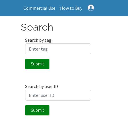
Commercial Use
How to Buy
Search
Search by tag
Submit
Search by user ID
Submit