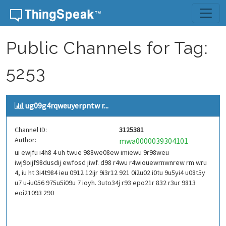
Skip to content
Public Channels for Tag:
5253
ug09g4rqweuyerpntw r...
Channel ID:
3125381
Author:
mwa0000039304101
ui ewjfu i4h8 4 uh twue 988we08ew imiewu 9r98weu
iwj9oijf98dusdij ewfosd jiwf. d98 r4wu r4wiouewrnwnrew rm wru
4, iu ht 3i4t984 ieu 0912 12ijr 9i3r12 921 0i2u02 i0tu 9u5yi4 u08t5y
u7 u-iu056 975u5i09u 7 ioyh. 3uto34j r93 epo21r 832 r3ur 9813
eoi21093 290