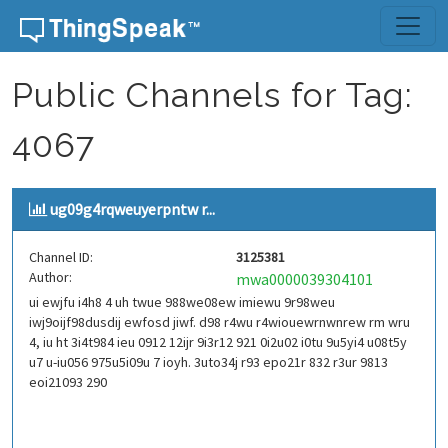
Skip to content
Public Channels for Tag:
4067
ug09g4rqweuyerpntw r...
Channel ID:
3125381
Author:
mwa0000039304101
ui ewjfu i4h8 4 uh twue 988we08ew imiewu 9r98weu
iwj9oijf98dusdij ewfosd jiwf. d98 r4wu r4wiouewrnwnrew rm wru
4, iu ht 3i4t984 ieu 0912 12ijr 9i3r12 921 0i2u02 i0tu 9u5yi4 u08t5y
u7 u-iu056 975u5i09u 7 ioyh. 3uto34j r93 epo21r 832 r3ur 9813
eoi21093 290