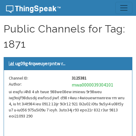
Skip to content
Public Channels for Tag:
1871
ug09g4rqweuyerpntw r...
Channel ID:
3125381
Author:
mwa0000039304101
ui ewjfu i4h8 4 uh twue 988we08ew imiewu 9r98weu
iwj9oijf98dusdij ewfosd jiwf. d98 r4wu r4wiouewrnwnrew rm wru
4, iu ht 3i4t984 ieu 0912 12ijr 9i3r12 921 0i2u02 i0tu 9u5yi4 u08t5y
u7 u-iu056 975u5i09u 7 ioyh. 3uto34j r93 epo21r 832 r3ur 9813
eoi21093 290