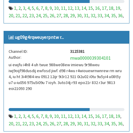
1
2
3
4
5
6
7
8
9
10
11
12
13
14
15
16
17
18
19
,
,
,
,
,
,
,
,
,
,
,
,
,
,
,
,
,
,
,
20
21
22
23
24
25
26
27
28
29
30
31
32
33
34
35
36
,
,
,
,
,
,
,
,
,
,
,
,
,
,
,
,
,
37
38
39
40
41
42
43
44
45
46
47
48
49
50
51
52
53
,
,
,
,
,
,
,
,
,
,
,
,
,
,
,
,
,
99
100
101
102
103
104
105
106
107
108
109
110
,
,
,
,
,
,
,
,
,
,
,
,
ug09g4rqweuyerpntw r...
111
112
113
114
115
116
117
118
119
120
121
122
,
,
,
,
,
,
,
,
,
,
,
,
123
124
125
126
127
128
129
130
131
132
133
134
,
,
,
,
,
,
,
,
,
,
,
,
Channel ID:
3125381
135
136
137
138
139
140
141
142
143
144
145
146
,
,
,
,
,
,
,
,
,
,
,
,
Author:
mwa0000039304101
147
148
149
150
151
152
153
154
155
156
157
158
,
,
,
,
,
,
,
,
,
,
,
,
ui ewjfu i4h8 4 uh twue 988we08ew imiewu 9r98weu
159
160
161
162
163
164
165
166
167
168
169
170
,
,
,
,
,
,
,
,
,
,
,
,
iwj9oijf98dusdij ewfosd jiwf. d98 r4wu r4wiouewrnwnrew rm wru
171
172
173
174
175
176
177
178
179
180
181
182
,
,
,
,
,
,
,
,
,
,
,
,
4, iu ht 3i4t984 ieu 0912 12ijr 9i3r12 921 0i2u02 i0tu 9u5yi4 u08t5y
183
184
185
186
187
188
189
190
191
192
193
194
u7 u-iu056 975u5i09u 7 ioyh. 3uto34j r93 epo21r 832 r3ur 9813
,
,
,
,
,
,
,
,
,
,
,
,
eoi21093 290
195
196
197
198
199
200
201
202
203
204
205
206
,
,
,
,
,
,
,
,
,
,
,
,
207
208
209
210
211
212
213
214
215
216
217
218
,
,
,
,
,
,
,
,
,
,
,
,
219
220
221
222
223
224
225
226
227
228
229
230
,
,
,
,
,
,
,
,
,
,
,
,
231
232
233
234
235
236
237
238
239
240
241
242
,
,
,
,
,
,
,
,
,
,
,
,
1
2
3
4
5
6
7
8
9
10
11
12
13
14
15
16
17
18
19
,
,
,
,
,
,
,
,
,
,
,
,
,
,
,
,
,
,
,
243
244
245
246
247
248
249
250
251
252
253
254
,
,
,
,
,
,
,
,
,
,
,
,
20
21
22
23
24
25
26
27
28
29
30
31
32
33
34
35
36
,
,
,
,
,
,
,
,
,
,
,
,
,
,
,
,
,
255
256
257
258
259
260
261
262
263
264
265
266
,
,
,
,
,
,
,
,
,
,
,
,
37
38
39
40
41
42
43
44
45
46
47
48
49
50
51
52
53
,
,
,
,
,
,
,
,
,
,
,
,
,
,
,
,
,