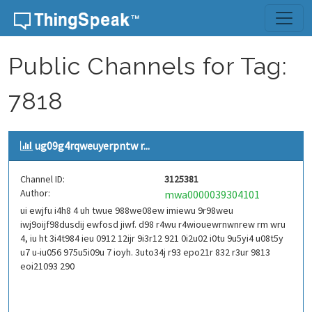
Skip to content
Public Channels for Tag:
7818
ug09g4rqweuyerpntw r...
Channel ID:
3125381
Author:
mwa0000039304101
ui ewjfu i4h8 4 uh twue 988we08ew imiewu 9r98weu
iwj9oijf98dusdij ewfosd jiwf. d98 r4wu r4wiouewrnwnrew rm wru
4, iu ht 3i4t984 ieu 0912 12ijr 9i3r12 921 0i2u02 i0tu 9u5yi4 u08t5y
u7 u-iu056 975u5i09u 7 ioyh. 3uto34j r93 epo21r 832 r3ur 9813
eoi21093 290