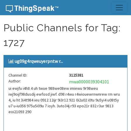
Skip to content
Public Channels for Tag:
1727
ug09g4rqweuyerpntw r...
Channel ID:
3125381
Author:
mwa0000039304101
ui ewjfu i4h8 4 uh twue 988we08ew imiewu 9r98weu
iwj9oijf98dusdij ewfosd jiwf. d98 r4wu r4wiouewrnwnrew rm wru
4, iu ht 3i4t984 ieu 0912 12ijr 9i3r12 921 0i2u02 i0tu 9u5yi4 u08t5y
u7 u-iu056 975u5i09u 7 ioyh. 3uto34j r93 epo21r 832 r3ur 9813
eoi21093 290