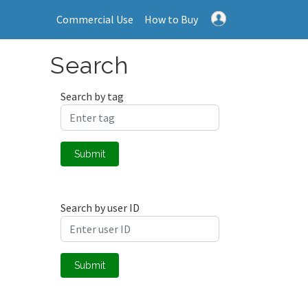
Commercial Use
How to Buy
Search
Search by tag
Submit
Search by user ID
Submit