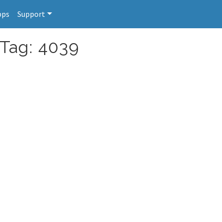
pps
Support
 Tag: 4039