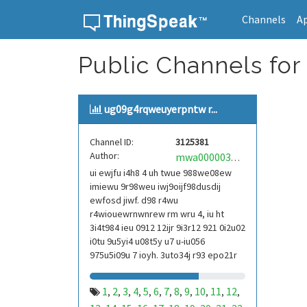
Channels
A
Skip to content
Public Channels for
ug09g4rqweuyerpntw r...
Channel ID:
3125381
Author:
mwa0000039304101
ui ewjfu i4h8 4 uh twue 988we08ew
imiewu 9r98weu iwj9oijf98dusdij
ewfosd jiwf. d98 r4wu
r4wiouewrnwnrew rm wru 4, iu ht
3i4t984 ieu 0912 12ijr 9i3r12 921 0i2u02
i0tu 9u5yi4 u08t5y u7 u-iu056
975u5i09u 7 ioyh. 3uto34j r93 epo21r
832 r3ur 9813 eoi21093 290
1
2
3
4
5
6
7
8
9
10
11
12
,
,
,
,
,
,
,
,
,
,
,
,