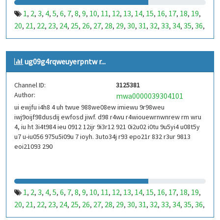
1
2
3
4
5
6
7
8
9
10
11
12
13
14
15
16
17
18
19
,
,
,
,
,
,
,
,
,
,
,
,
,
,
,
,
,
,
,
20
21
22
23
24
25
26
27
28
29
30
31
32
33
34
35
36
,
,
,
,
,
,
,
,
,
,
,
,
,
,
,
,
,
37
38
39
40
41
42
43
44
45
46
47
48
49
50
51
52
53
,
,
,
,
,
,
,
,
,
,
,
,
,
,
,
,
,
99
100
101
102
103
104
105
106
107
108
109
110
,
,
,
,
,
,
,
,
,
,
,
,
ug09g4rqweuyerpntw r...
111
112
113
114
115
116
117
118
119
120
121
122
,
,
,
,
,
,
,
,
,
,
,
,
123
124
125
126
127
128
129
130
131
132
133
134
,
,
,
,
,
,
,
,
,
,
,
,
Channel ID:
3125381
135
136
137
138
139
140
141
142
143
144
145
146
,
,
,
,
,
,
,
,
,
,
,
,
Author:
mwa0000039304101
147
148
149
150
151
152
153
154
155
156
157
158
,
,
,
,
,
,
,
,
,
,
,
,
ui ewjfu i4h8 4 uh twue 988we08ew imiewu 9r98weu
159
160
161
162
163
164
165
166
167
168
169
170
,
,
,
,
,
,
,
,
,
,
,
,
iwj9oijf98dusdij ewfosd jiwf. d98 r4wu r4wiouewrnwnrew rm wru
171
172
173
174
175
176
177
178
179
180
181
182
,
,
,
,
,
,
,
,
,
,
,
,
4, iu ht 3i4t984 ieu 0912 12ijr 9i3r12 921 0i2u02 i0tu 9u5yi4 u08t5y
183
184
185
186
187
188
189
190
191
192
193
194
u7 u-iu056 975u5i09u 7 ioyh. 3uto34j r93 epo21r 832 r3ur 9813
,
,
,
,
,
,
,
,
,
,
,
,
eoi21093 290
195
196
197
198
199
200
201
202
203
204
205
206
,
,
,
,
,
,
,
,
,
,
,
,
207
208
209
210
211
212
213
214
215
216
217
218
,
,
,
,
,
,
,
,
,
,
,
,
219
220
221
222
223
224
225
226
227
228
229
230
,
,
,
,
,
,
,
,
,
,
,
,
231
232
233
234
235
236
237
238
239
240
241
242
,
,
,
,
,
,
,
,
,
,
,
,
1
2
3
4
5
6
7
8
9
10
11
12
13
14
15
16
17
18
19
,
,
,
,
,
,
,
,
,
,
,
,
,
,
,
,
,
,
,
243
244
245
246
247
248
249
250
251
252
253
254
,
,
,
,
,
,
,
,
,
,
,
,
20
21
22
23
24
25
26
27
28
29
30
31
32
33
34
35
36
,
,
,
,
,
,
,
,
,
,
,
,
,
,
,
,
,
255
256
257
258
259
260
261
262
263
264
265
266
,
,
,
,
,
,
,
,
,
,
,
,
37
38
39
40
41
42
43
44
45
46
47
48
49
50
51
52
53
,
,
,
,
,
,
,
,
,
,
,
,
,
,
,
,
,