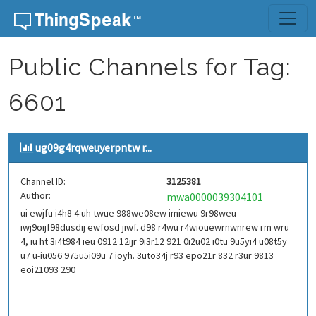
Skip to content
Public Channels for Tag:
6601
ug09g4rqweuyerpntw r...
Channel ID:
3125381
Author:
mwa0000039304101
ui ewjfu i4h8 4 uh twue 988we08ew imiewu 9r98weu
iwj9oijf98dusdij ewfosd jiwf. d98 r4wu r4wiouewrnwnrew rm wru
4, iu ht 3i4t984 ieu 0912 12ijr 9i3r12 921 0i2u02 i0tu 9u5yi4 u08t5y
u7 u-iu056 975u5i09u 7 ioyh. 3uto34j r93 epo21r 832 r3ur 9813
eoi21093 290