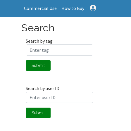
Commercial Use
How to Buy
Search
Search by tag
Submit
Search by user ID
Submit