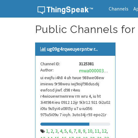
Channels
A
Skip to content
Public Channels for
ug09g4rqweuyerpntw r...
Channel ID:
3125381
Author:
mwa0000039304101
ui ewjfu i4h8 4 uh twue 988we08ew
imiewu 9r98weu iwj9oijf98dusdij
ewfosd jiwf. d98 r4wu
r4wiouewrnwnrew rm wru 4, iu ht
3i4t984 ieu 0912 12ijr 9i3r12 921 0i2u02
i0tu 9u5yi4 u08t5y u7 u-iu056
975u5i09u 7 ioyh. 3uto34j r93 epo21r
832 r3ur 9813 eoi21093 290
1
2
3
4
5
6
7
8
9
10
11
12
,
,
,
,
,
,
,
,
,
,
,
,