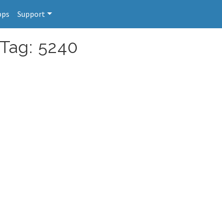
pps
Support
 Tag: 5240