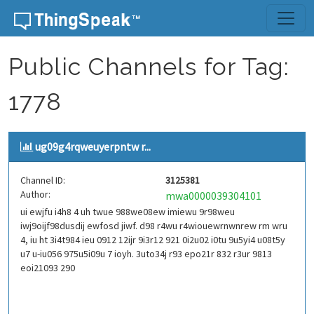
Skip to content
Public Channels for Tag:
1778
ug09g4rqweuyerpntw r...
Channel ID:
3125381
Author:
mwa0000039304101
ui ewjfu i4h8 4 uh twue 988we08ew imiewu 9r98weu
iwj9oijf98dusdij ewfosd jiwf. d98 r4wu r4wiouewrnwnrew rm wru
4, iu ht 3i4t984 ieu 0912 12ijr 9i3r12 921 0i2u02 i0tu 9u5yi4 u08t5y
u7 u-iu056 975u5i09u 7 ioyh. 3uto34j r93 epo21r 832 r3ur 9813
eoi21093 290