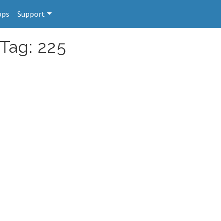
pps
Support
 Tag: 225