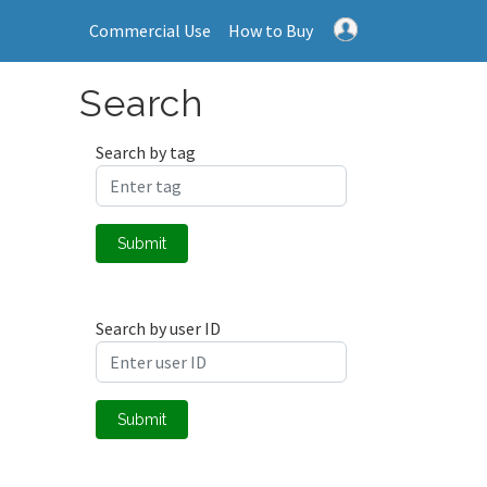
Commercial Use
How to Buy
Search
Search by tag
Submit
Search by user ID
Submit