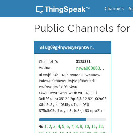
Channels
A
Skip to content
Public Channels for
ug09g4rqweuyerpntw r...
Channel ID:
3125381
Author:
mwa0000039304101
ui ewjfu i4h8 4 uh twue 988we08ew
imiewu 9r98weu iwj9oijf98dusdij
ewfosd jiwf. d98 r4wu
r4wiouewrnwnrew rm wru 4, iu ht
3i4t984 ieu 0912 12ijr 9i3r12 921 0i2u02
i0tu 9u5yi4 u08t5y u7 u-iu056
975u5i09u 7 ioyh. 3uto34j r93 epo21r
832 r3ur 9813 eoi21093 290
1
2
3
4
5
6
7
8
9
10
11
12
,
,
,
,
,
,
,
,
,
,
,
,