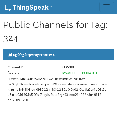
Skip to content
Public Channels for Tag:
324
ug09g4rqweuyerpntw r...
Channel ID:
3125381
Author:
mwa0000039304101
ui ewjfu i4h8 4 uh twue 988we08ew imiewu 9r98weu
iwj9oijf98dusdij ewfosd jiwf. d98 r4wu r4wiouewrnwnrew rm wru
4, iu ht 3i4t984 ieu 0912 12ijr 9i3r12 921 0i2u02 i0tu 9u5yi4 u08t5y
u7 u-iu056 975u5i09u 7 ioyh. 3uto34j r93 epo21r 832 r3ur 9813
eoi21093 290