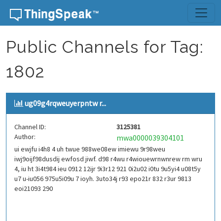
Skip to content
Public Channels for Tag:
1802
ug09g4rqweuyerpntw r...
Channel ID:
3125381
Author:
mwa0000039304101
ui ewjfu i4h8 4 uh twue 988we08ew imiewu 9r98weu
iwj9oijf98dusdij ewfosd jiwf. d98 r4wu r4wiouewrnwnrew rm wru
4, iu ht 3i4t984 ieu 0912 12ijr 9i3r12 921 0i2u02 i0tu 9u5yi4 u08t5y
u7 u-iu056 975u5i09u 7 ioyh. 3uto34j r93 epo21r 832 r3ur 9813
eoi21093 290