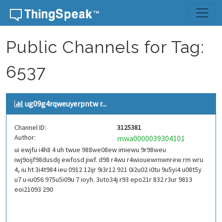
Skip to content
Public Channels for Tag:
6537
ug09g4rqweuyerpntw r...
Channel ID:
3125381
Author:
mwa0000039304101
ui ewjfu i4h8 4 uh twue 988we08ew imiewu 9r98weu
iwj9oijf98dusdij ewfosd jiwf. d98 r4wu r4wiouewrnwnrew rm wru
4, iu ht 3i4t984 ieu 0912 12ijr 9i3r12 921 0i2u02 i0tu 9u5yi4 u08t5y
u7 u-iu056 975u5i09u 7 ioyh. 3uto34j r93 epo21r 832 r3ur 9813
eoi21093 290