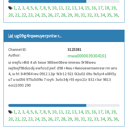
1
2
3
4
5
6
7
8
9
10
11
12
13
14
15
16
17
18
19
,
,
,
,
,
,
,
,
,
,
,
,
,
,
,
,
,
,
,
20
21
22
23
24
25
26
27
28
29
30
31
32
33
34
35
36
,
,
,
,
,
,
,
,
,
,
,
,
,
,
,
,
,
37
38
39
40
41
42
43
44
45
46
47
48
49
50
51
52
53
,
,
,
,
,
,
,
,
,
,
,
,
,
,
,
,
,
99
100
101
102
103
104
105
106
107
108
109
110
,
,
,
,
,
,
,
,
,
,
,
,
ug09g4rqweuyerpntw r...
111
112
113
114
115
116
117
118
119
120
121
122
,
,
,
,
,
,
,
,
,
,
,
,
123
124
125
126
127
128
129
130
131
132
133
134
,
,
,
,
,
,
,
,
,
,
,
,
Channel ID:
3125381
135
136
137
138
139
140
141
142
143
144
145
146
,
,
,
,
,
,
,
,
,
,
,
,
Author:
mwa0000039304101
147
148
149
150
151
152
153
154
155
156
157
158
,
,
,
,
,
,
,
,
,
,
,
,
ui ewjfu i4h8 4 uh twue 988we08ew imiewu 9r98weu
159
160
161
162
163
164
165
166
167
168
169
170
,
,
,
,
,
,
,
,
,
,
,
,
iwj9oijf98dusdij ewfosd jiwf. d98 r4wu r4wiouewrnwnrew rm wru
171
172
173
174
175
176
177
178
179
180
181
182
,
,
,
,
,
,
,
,
,
,
,
,
4, iu ht 3i4t984 ieu 0912 12ijr 9i3r12 921 0i2u02 i0tu 9u5yi4 u08t5y
183
184
185
186
187
188
189
190
191
192
193
194
u7 u-iu056 975u5i09u 7 ioyh. 3uto34j r93 epo21r 832 r3ur 9813
,
,
,
,
,
,
,
,
,
,
,
,
eoi21093 290
195
196
197
198
199
200
201
202
203
204
205
206
,
,
,
,
,
,
,
,
,
,
,
,
207
208
209
210
211
212
213
214
215
216
217
218
,
,
,
,
,
,
,
,
,
,
,
,
219
220
221
222
223
224
225
226
227
228
229
230
,
,
,
,
,
,
,
,
,
,
,
,
231
232
233
234
235
236
237
238
239
240
241
242
,
,
,
,
,
,
,
,
,
,
,
,
1
2
3
4
5
6
7
8
9
10
11
12
13
14
15
16
17
18
19
,
,
,
,
,
,
,
,
,
,
,
,
,
,
,
,
,
,
,
243
244
245
246
247
248
249
250
251
252
253
254
,
,
,
,
,
,
,
,
,
,
,
,
20
21
22
23
24
25
26
27
28
29
30
31
32
33
34
35
36
,
,
,
,
,
,
,
,
,
,
,
,
,
,
,
,
,
255
256
257
258
259
260
261
262
263
264
265
266
,
,
,
,
,
,
,
,
,
,
,
,
37
38
39
40
41
42
43
44
45
46
47
48
49
50
51
52
53
,
,
,
,
,
,
,
,
,
,
,
,
,
,
,
,
,